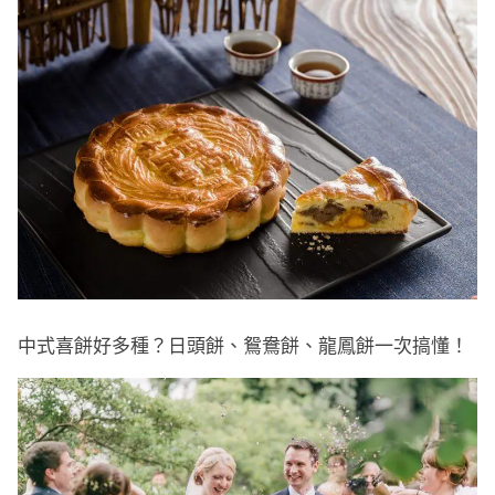
中式喜餅好多種？日頭餅、鴛鴦餅、龍鳳餅一次搞懂！