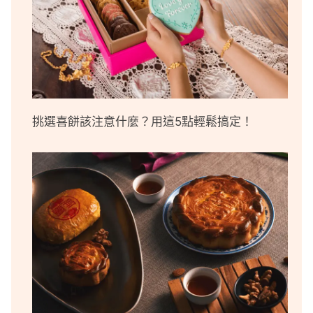
挑選喜餅該注意什麼？用這5點輕鬆搞定！