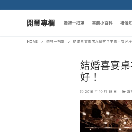
開璽專欄
婚禮一把罩
喜餅小百科
禮俗
HOME
婚禮一把罩
結婚喜宴桌次怎麼排？主桌、賓客
結婚喜宴桌
好！
2019 年 10 月 15 日
婚