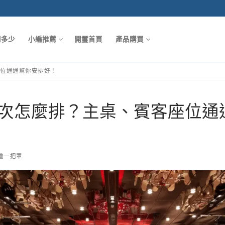
知多少
小編推薦
開璽首頁
產品購買
座位通通幫你安排好！
次怎麼排？主桌、賓客座位通
禮一把罩