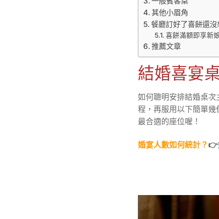
一般賓客桌
其他小眉角
餐廳訂好了喜餅還沒
喜餅滿額即享新
推薦文章
結婚喜宴
如何聰明安排結婚桌次
程，再服用以下簡單幾
最合適的座位喔！
婚宴人數如何統計？
👉