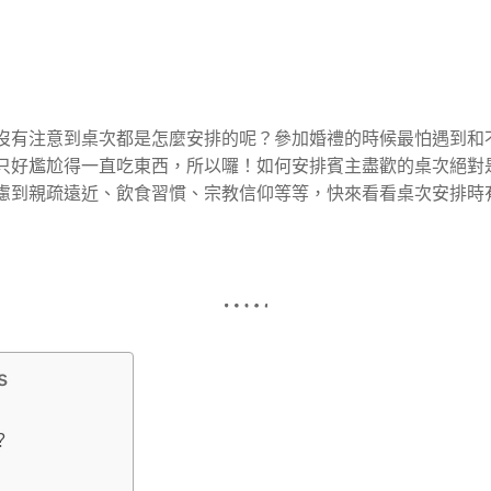
沒有注意到桌次都是怎麼安排的呢？參加婚禮的時候最怕遇到和
只好尷尬得一直吃東西，所以囉！如何安排賓主盡歡的桌次絕對
慮到親疏遠近、飲食習慣、宗教信仰等等，快來看看桌次安排時
s
？