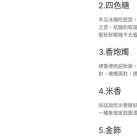
2.四色糖
冬瓜冰糖吃甜甜
之意，桔糖則取諧
緊新郎眼睛不去
3.香炮燭
禮香禮炮迎新娘，
對、禮燭兩對。
4.米香
俗話說吃米香嫁
一種象徵家庭圓滿
5.金飾