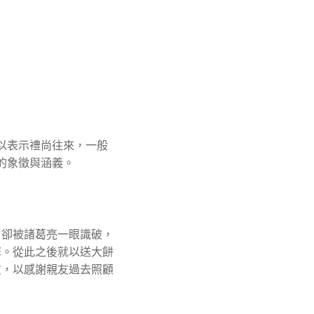
以表示禮尚往來，一般
的象徵與涵義。
，卻被諸葛亮一眼識破，
掉。從此之後就以送大餅
友，以感謝親友過去照顧