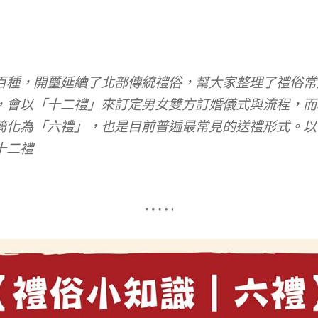
百種，開璽延續了北部傳統禮俗，幫大家整理了禮俗常
，會以「十二禮」來訂定男女雙方訂婚儀式與流程，而
簡化為「六禮」，也是目前普遍最常見的送禮形式。以
十二禮