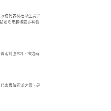
及冰糖代表祝福早生貴子
，新娘吃兩顆幅圓亦有看
香兩對(排香)、禮炮兩
，代表喜氣圓滿之意，是