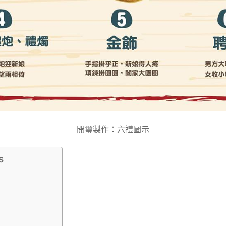
開璽製作：六禮圖示
s