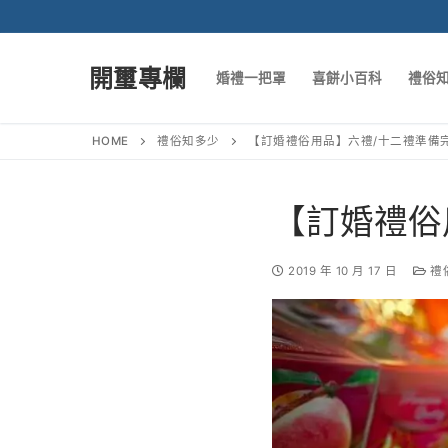
開璽專欄
婚禮一把罩
喜餅小百科
禮俗
HOME
禮俗知多少
【訂婚禮俗用品】六禮/十二禮準備
【訂婚禮俗
2019 年 10 月 17 日
禮