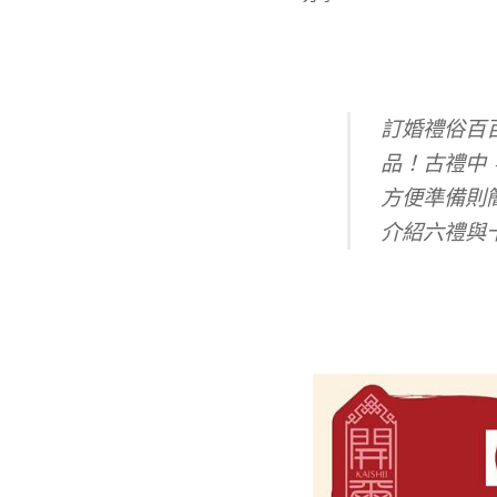
訂婚禮俗百
品！古禮中
方便準備則
介紹六禮與