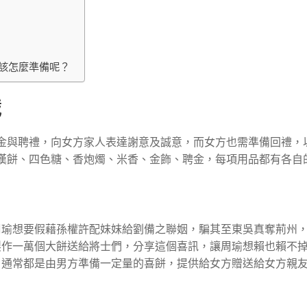
該怎麼準備呢？
識
金與聘禮，向女方家人表達謝意及誠意，而女方也需準備回禮，
漢餅、四色糖、香炮燭、米香、金飾、聘金，每項用品都有各自
周瑜想要假藉孫權許配妹妹給劉備之聯姻，騙其至東吳真奪荊州
製作一萬個大餅送給將士們，分享這個喜訊，讓周瑜想賴也賴不
，通常都是由男方準備一定量的喜餅，提供給女方贈送給女方親