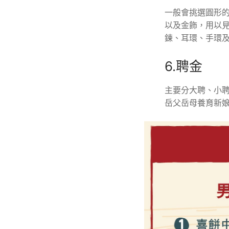
一般會挑選圓形
以及金飾，用以
鍊、耳環、手環
6.聘金
主要分大聘、小
岳父岳母養育新