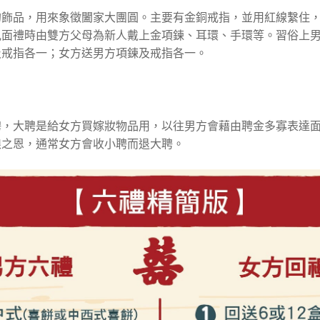
的飾品，用來象徵闔家大團圓。主要有金銅戒指，並用紅線繫住
見面禮時由雙方父母為新人戴上金項鍊、耳環、手環等。習俗上
及戒指各一；女方送男方項鍊及戒指各一。
聘，大聘是給女方買嫁妝物品用，以往男方會藉由聘金多寡表達
娘之恩，通常女方會收小聘而退大聘。