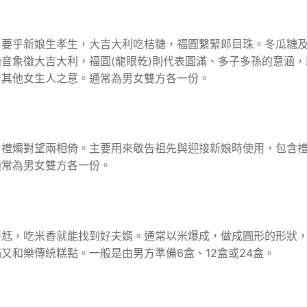
，要乎新娘生孝生，大吉大利吃桔糖，福圓繫緊郎目珠。冬瓜糖
音象徵大吉大利，福圓(龍眼乾)則代表圓滿、多子多孫的意涵
看其他女生人之意。通常為男女雙方各一份。
禮燭對望兩相倚。主要用來敬告祖先與迎接新娘時使用，包含禮
通常為男女雙方各一份。
好尪，吃米香就能找到好夫婿。通常以米爆成，做成圓形的形狀
又和樂傳統糕點。一般是由男方準備6盒、12盒或24盒。