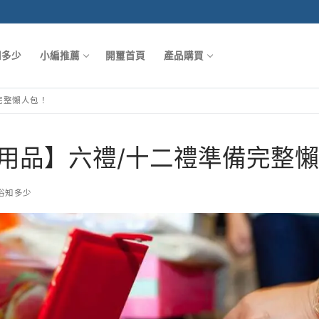
知多少
小編推薦
開璽首頁
產品購買
完整懶人包！
用品】六禮/十二禮準備完整
俗知多少