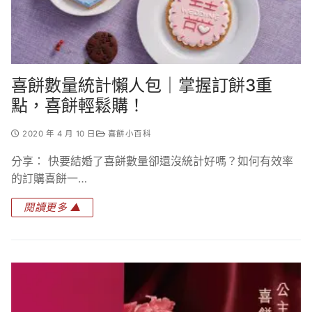
喜餅數量統計懶人包｜掌握訂餅3重
點，喜餅輕鬆購！
2020 年 4 月 10 日
喜餅小百科
分享： 快要結婚了喜餅數量卻還沒統計好嗎？如何有效率
的訂購喜餅一…
閱讀更多 ▲