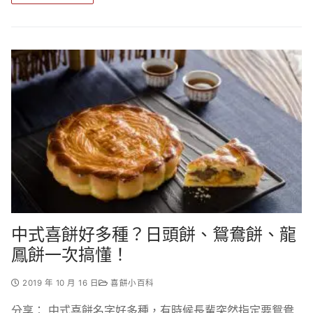
中式喜餅好多種？日頭餅、鴛鴦餅、龍
鳳餅一次搞懂！
2019 年 10 月 16 日
喜餅小百科
分享： 中式喜餅名字好多種，有時候長輩突然指定要鴛鴦