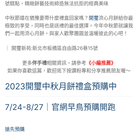
號糕點，精緻餅藝技術締造無法抗拒的經典美味
中秋節還在猶豫要帶什麼禮盒回家嗎？
開璽
流心月餅給你最
極致的享受，同時也是送禮的最佳選擇。今年中秋節就讓我
們一起用流心月餅，與家人歡聚團圓並溫暖彼此的心吧！
｜ 開璽新苑:新北市板橋區自由路26巷15號
更多
伴手禮
相關資訊，請參考
《小編推薦》
如果你喜歡這篇，歡迎底下按讚粉專和分享推薦朋友喔～
2023開璽中秋月餅禮盒預購中
7/24-8/27｜官網早鳥預購開跑
搶先預購