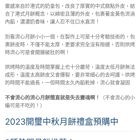
靈感來自於港式的奶皇包，改良了厚實的中式糕點外皮，結
合了港式月餅概念，以綿密且薄的外皮，包裹著金黃色流淌
內餡，濃濃奶香味，讓人忍不住口水直流！
別看流心月餅小小一個，在製作上可是十分考驗技術的，包
裹餅皮時，不僅不能太厚，更要求完全沒有隙縫，否則烘烤
時流心可是會開腸破肚的啊！
烘烤時的溫度及時間掌握上也十分嚴苛，溫度太低月餅無法
成形，溫度太高餅皮又會爆裂，要非常細心的去呵護。烘烤
的時間不能過長，一但時間太久內餡乾掉，流心就會凝固
不會流心的流心月餅簡直就是失去靈魂啊！
（不會流心的小
編可是不吃的！）
2023開璽中秋月餅禮盒預購中