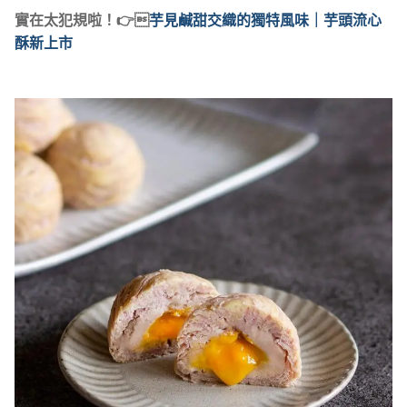
實在太犯規啦！👉
芋見鹹甜交織的獨特風味｜芋頭流心
酥新上市