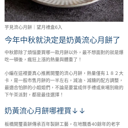
芋見流心月餅｜望月禮盒6入
今年中秋就決定是奶黃流心月餅了
中秋節除了煩惱要買哪一款月餅以外，最不想面對的就是爆
吃一頓後，瘋狂上漲的熱量與體重了！
小編在這裡要真心推薦開璽的流心月餅，熱量僅有１８２大
卡，是一般市售月餅的一半左右，減油、減糖的配方調整，
最適合怕胖的小姐姐們，不論是要當成伴手禮或來場別緻的
下午茶派對，都是最佳選擇！
奶黃流心月餅哪裡買↓↓
板橋開璽喜餅傳承百年製餅工藝，在地飄香40餘年的老字