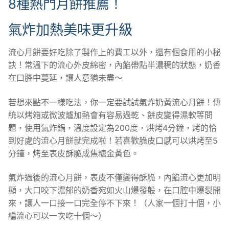
8種熱門月餅推薦！
氣炸加熱美味更升級
流心月餅要好吃除了製作上的費工以外，還有個食用的小秘
訣！常溫下的流心外皮綿密，內餡帶點半濃稠的狀態，奶香
在口腔中蔓延，讓人意猶未盡～
若想來點不一樣吃法，你一定要試試氣炸奶黃流心月餅！傳
統以烤箱或微波爐加熱會有容易過乾、餅皮變得濕軟等問
題，使用氣炸鍋，溫度設定為200度，烘烤4分鐘，烤的恰
到好處的流心月餅就完成啦！若喜歡脆皮口感可以烘烤至5
分鐘，烤至表皮酥脆成焦糖金黃色。
氣炸過後的流心月餅，表皮不僅變得酥脆，內餡流心更加明
顯，大口咬下濃郁的奶香宛如火山爆發般，在口腔中爆裂開
來，讓人一口接一口完全停不下來！（人家一個打十個，小
編流心可以一次吃十個～）